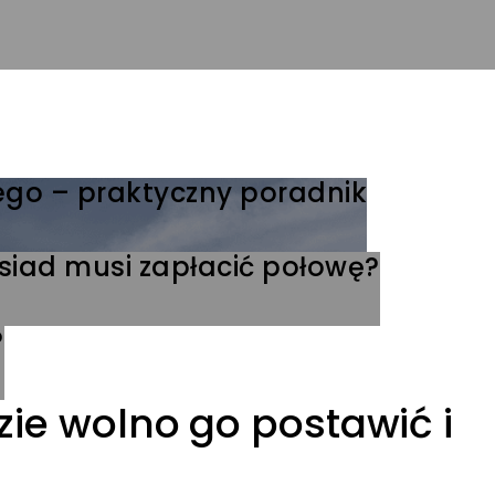
nego – praktyczny poradnik
ąsiad musi zapłacić połowę?
?
zie wolno go postawić i