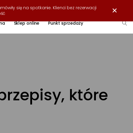
Strefa wiedzy
O firmie
Współpraca
Kontakt
mówiły się na spotkanie. Klienci bez rezerwacji
✕
ość
na
Sklep online
Punkt sprzedaży
rzepisy, które