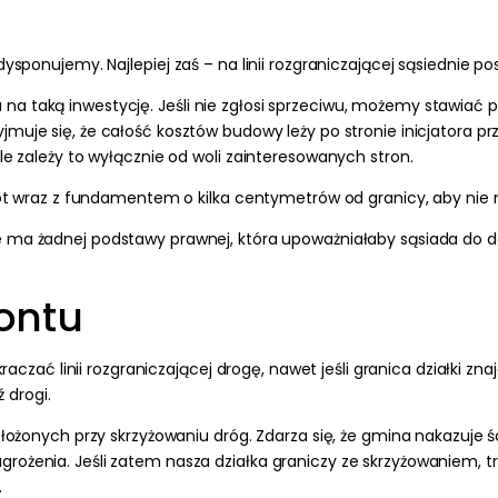
ysponujemy. Najlepiej zaś – na linii rozgraniczającej sąsiednie pos
a taką inwestycję. Jeśli nie zgłosi sprzeciwu, możemy stawiać p
yjmuje się, że całość kosztów budowy leży po stronie inicjatora pr
le zależy to wyłącznie od woli zainteresowanych stron.
płot wraz z fundamentem o kilka centymetrów od granicy, aby nie n
e ma żadnej podstawy prawnej, która upoważniałaby sąsiada do 
rontu
zać linii rozgraniczającej drogę, nawet jeśli granica działki znaj
 drogi.
żonych przy skrzyżowaniu dróg. Zdarza się, że gmina nakazuje śc
zagrożenia. Jeśli zatem nasza działka graniczy ze skrzyżowaniem, 
.