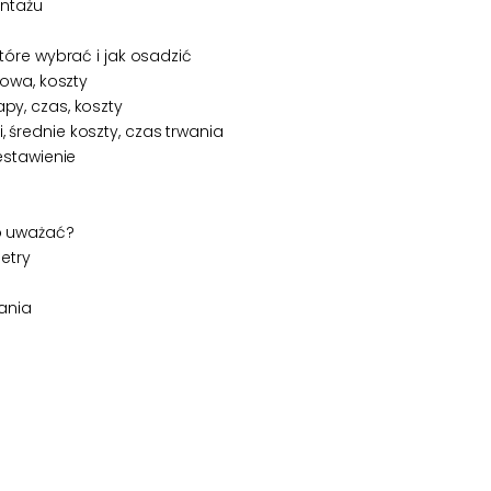
ontażu
óre wybrać i jak osadzić
owa, koszty
y, czas, koszty
rednie koszty, czas trwania
estawienie
o uważać?
etry
ania