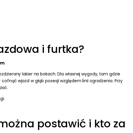
zdowa i furtka?
 m
.
dzierany lakier na bokach. Dla własnej wygody, tam gdzie
– cofnąć wjazd w głąb posesji względem linii ogrodzenia. Przy
żać.
gi.
można postawić i kto za