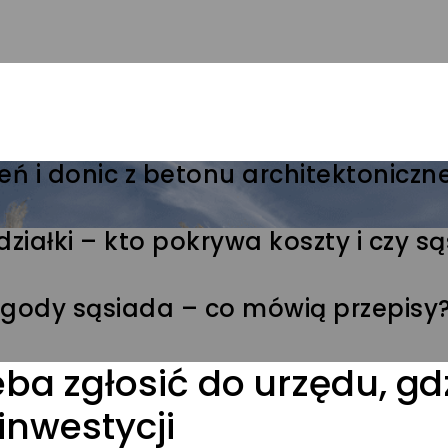
eń i donic z betonu architektonicz
ziałki – kto pokrywa koszty i czy s
 zgody sąsiada – co mówią przepisy
ba zgłosić do urzędu, gd
 inwestycji