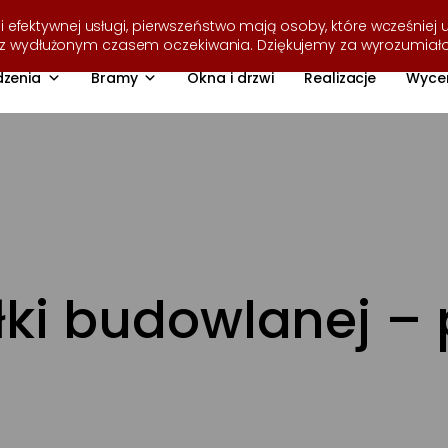
i efektywnej usługi, pierwszeństwo mają osoby, które wcześniej u
ę z wydłużonym czasem oczekiwania. Dziękujemy za wyrozumiał
zenia
Bramy
Okna i drzwi
Realizacje
Wyce
ki budowlanej – p