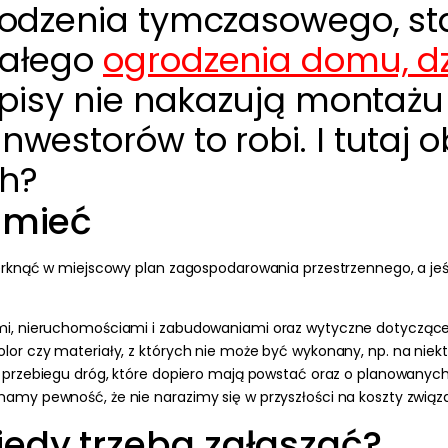
rodzenia tymczasowego, s
tałego
ogrodzenia domu, dzi
episy nie nakazują montażu
estorów to robi. I tutaj o
ch?
 mieć
rknąć w miejscowy plan zagospodarowania przestrzennego, a jeśli
i, nieruchomościami i zabudowaniami oraz wytyczne dotyczące ce
lor czy materiały, z których nie może być wykonany, np. na ni
o przebiegu dróg, które dopiero mają powstać oraz o planowanych
amy pewność, że nie narazimy się w przyszłości na koszty zwią
edy trzeba zgłaszać?