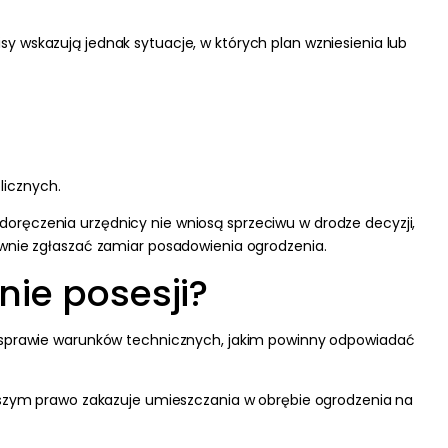
 wskazują jednak sytuacje, w których plan wzniesienia lub
licznych.
a doręczenia urzędnicy nie wniosą sprzeciwu w drodze decyzji,
ownie zgłaszać zamiar posadowienia ogrodzenia.
nie posesji?
r. w sprawie warunków technicznych, jakim powinny odpowiadać
yższym prawo zakazuje umieszczania w obrębie ogrodzenia na