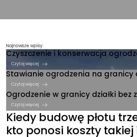
Najnowsze wpisy
Czyszczenie i konserwacja ogrodz
Czytaj więcej
Stawianie ogrodzenia na granicy d
Czytaj więcej
Ogrodzenie w granicy działki bez
Czytaj więcej
Kiedy budowę płotu trze
kto ponosi koszty takiej