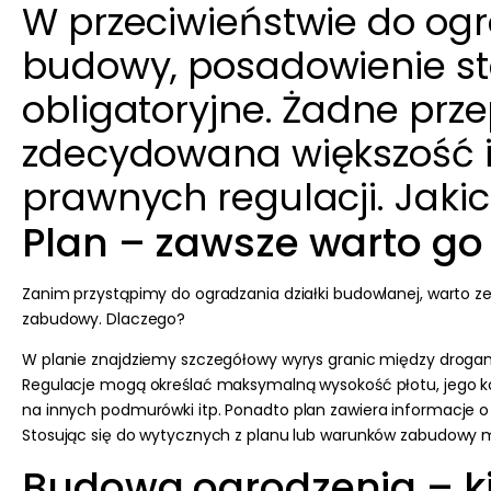
W przeciwieństwie do og
budowy, posadowienie s
obligatoryjne. Żadne prz
zdecydowana większość inw
prawnych regulacji. Jaki
Plan – zawsze warto go
Zanim przystąpimy do ogradzania działki budowlanej, warto ze
zabudowy. Dlaczego?
W planie znajdziemy szczegółowy wyrys granic między drogam
Regulacje mogą określać maksymalną wysokość płotu, jego ko
na innych
podmurówki
itp. Ponadto plan zawiera informacje 
Stosując się do wytycznych z planu lub warunków zabudowy m
Budowa ogrodzenia – ki