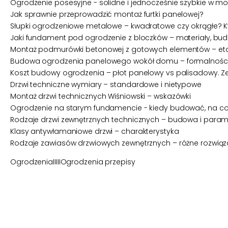
Ogrodzenie posesyjne - solidne i jednocześnie szybkie w m
Jak sprawnie przeprowadzić montaż furtki panelowej?
Słupki ogrodzeniowe metalowe – kwadratowe czy okrągłe? Kt
Jaki fundament pod ogrodzenie z bloczków – materiały, bud
Montaż podmurówki betonowej z gotowych elementów – etap
Budowa ogrodzenia panelowego wokół domu – formalności, ś
Koszt budowy ogrodzenia – płot panelowy vs palisadowy. Z
Drzwi techniczne wymiary – standardowe i nietypowe
Montaż drzwi technicznych Wiśniowski – wskazówki
Ogrodzenie na starym fundamencie - kiedy budować, na c
Rodzaje drzwi zewnętrznych technicznych – budowa i param
Klasy antywłamaniowe drzwi – charakterystyka
Rodzaje zawiasów drzwiowych zewnętrznych – różne rozwiąz
Ogrodzenia
IIIII
Ogrodzenia przepisy