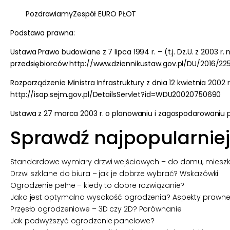
Pozdrawiamy
Zespół
EURO PŁOT
Podstawa prawna:
Ustawa Prawo budowlane z 7 lipca 1994 r. – (t.j. Dz.U. z 2003 
przedsiębiorców
http://www.dziennikustaw.gov.pl/DU/2016/225
Rozporządzenie Ministra Infrastruktury z dnia 12 kwietnia 200
http://isap.sejm.gov.pl/DetailsServlet?id=WDU20020750690
Ustawa z 27 marca 2003 r. o planowaniu i zagospodarowaniu pr
Sprawdź najpopularniej
Standardowe wymiary drzwi wejściowych – do domu, mieszk
Drzwi szklane do biura – jak je dobrze wybrać? Wskazówki
Ogrodzenie pełne – kiedy to dobre rozwiązanie?
Jaka jest optymalna wysokość ogrodzenia? Aspekty prawne, 
Przęsło ogrodzeniowe – 3D czy 2D? Porównanie
Jak podwyższyć ogrodzenie panelowe?