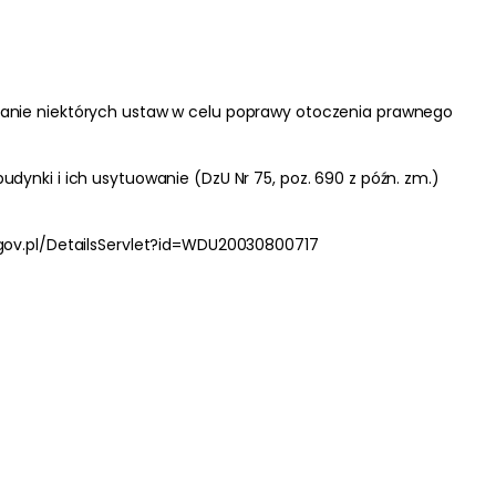
 o zmianie niektórych ustaw w celu poprawy otoczenia prawnego
udynki i ich usytuowanie (DzU Nr 75, poz. 690 z późn. zm.)
.gov.pl/DetailsServlet?id=WDU20030800717