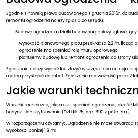
Zgodnie z nowelą prawa budowlanego z grudnia 2016r. do budo
remontu ogrodzenia należy zgłosić do urzędu.
Budowę ogrodzenia działki budowlanej należy zgłosić, gdy:
- wysokość planowanego
płotu
przekracza 2,2 m, licząc 
- ogrodzenie ma spełniać rolę muru oporowego;
- planujemy budowę lub remont ogrodzenia od strony ulic
Zgłoszenie należy wysłać lub złożyć w urzędzie na co najmniej
można przystąpić do robót. Zgłoszenie ma ważność przez 2 la
Jakie warunki technicz
Warunki techniczne, jakie musi spełniać ogrodzenie, określił 
budynki i ich usytuowanie (DzU Nr 75, poz. 690 z późn. zm.).
W rozporządzeniu czytamy: „Ogrodzenie nie może stwarzać zag
wysokości poniżej 1,8 m: