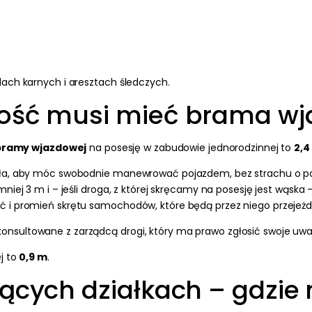
dach karnych i aresztach śledczych.
ość musi mieć brama wja
bramy wjazdowej
na posesję w zabudowie jednorodzinnej to
2,4
ała, aby móc swobodnie manewrować pojazdem, bez strachu o poz
iej 3 m i – jeśli droga, z której skręcamy na posesję jest wąska 
ć i promień skrętu samochodów, które będą przez niego przejeżd
nsultowane z zarządcą drogi, który ma prawo zgłosić swoje uwa
j to
0,9 m
.
ących działkach – gdzie 