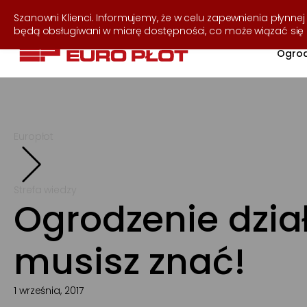
537 255 050
Szanowni Klienci. Informujemy, że w celu zapewnienia płynnej 
będą obsługiwani w miarę dostępności, co może wiązać si
Ogrod
Europłot
Strefa wiedzy
Ogrodzenie dział
musisz znać!
1 września, 2017