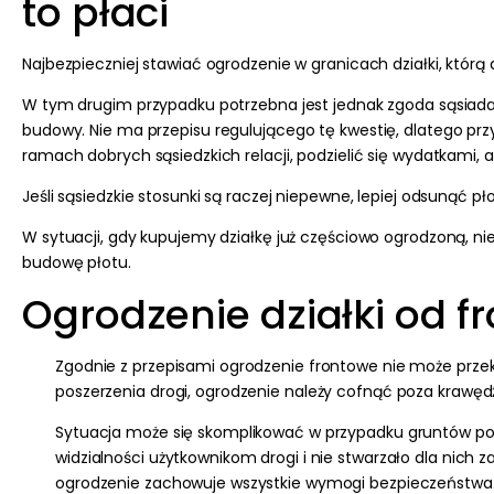
to płaci
Najbezpieczniej stawiać ogrodzenie w granicach działki, którą d
W tym drugim przypadku potrzebna jest jednak zgoda sąsiada n
budowy
. Nie ma przepisu regulującego tę kwestię, dlatego
prz
ramach dobrych sąsiedzkich relacji, podzielić się wydatkami, a
Jeśli sąsiedzkie stosunki są raczej niepewne, lepiej odsunąć 
W sytuacji, gdy kupujemy działkę już częściowo ogrodzoną,
ni
budowę płotu.
Ogrodzenie działki od f
Zgodnie z przepisami ogrodzenie frontowe nie może przekrac
poszerzenia drogi, ogrodzenie należy cofnąć poza krawędź
Sytuacja może się skomplikować w przypadku gruntów poło
widzialności użytkownikom drogi i nie stwarzało dla nich 
ogrodzenie zachowuje wszystkie wymogi bezpieczeństwa