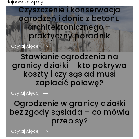
Najnowsze wpisy
Czyszczenie i konserwacja
ogrodzeń i donic z betonu
architektonicznego –
praktyczny poradnik
Czytaj więcej
Stawianie ogrodzenia na
granicy działki – kto pokrywa
koszty i czy sąsiad musi
zapłacić połowę?
Czytaj więcej
Ogrodzenie w granicy działki
bez zgody sąsiada – co mówią
przepisy?
Czytaj więcej