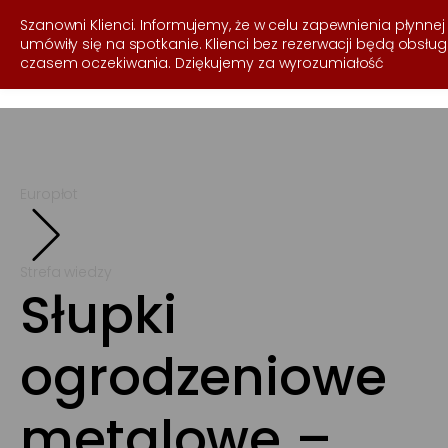
537 255 050
Szanowni Klienci. Informujemy, że w celu zapewnienia płynnej
umówiły się na spotkanie. Klienci bez rezerwacji będą obsł
czasem oczekiwania. Dziękujemy za wyrozumiałość
Europłot
Strefa wiedzy
Słupki
ogrodzeniowe
metalowe –