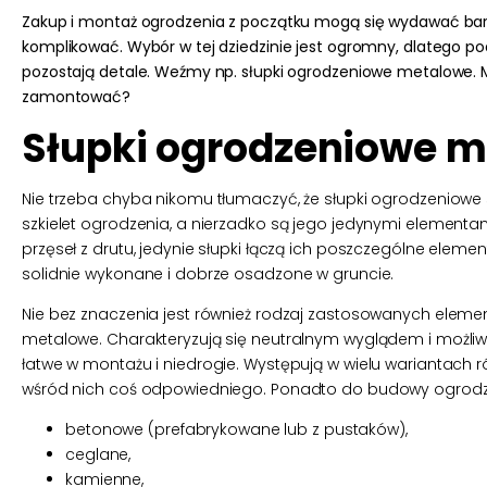
Zakup i montaż ogrodzenia z początku mogą się wydawać bard
komplikować. Wybór w tej dziedzinie jest ogromny, dlatego pod
pozostają detale. Weźmy np. słupki ogrodzeniowe metalowe. M
zamontować?
Słupki ogrodzeniowe m
Nie trzeba chyba nikomu tłumaczyć, że słupki ogrodzeniowe
szkielet ogrodzenia, a nierzadko są jego jedynymi element
przęseł z drutu, jedynie słupki łączą ich poszczególne elem
solidnie wykonane i dobrze osadzone w gruncie.
Nie bez znaczenia jest również rodzaj zastosowanych elemen
metalowe. Charakteryzują się neutralnym wyglądem i możliwo
łatwe w montażu i niedrogie. Występują w wielu wariantach 
wśród nich coś odpowiedniego. Ponadto do budowy
ogrod
betonowe (prefabrykowane lub z pustaków),
ceglane,
kamienne,