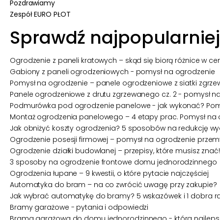
Pozdrawiamy
Zespół
EURO PŁOT
Sprawdź najpopularniej
Ogrodzenie z paneli kratowych – skąd się biorą różnice w c
Gabiony z paneli ogrodzeniowych - pomysł na ogrodzenie
Pomysł na ogrodzenie – panele ogrodzeniowe z siatki zgrzew
Panele ogrodzeniowe z drutu zgrzewanego cz. 2 - pomysł n
Podmurówka pod ogrodzenie panelowe - jak wykonać? Pomy
Montaż ogrodzenia panelowego – 4 etapy prac. Pomysł na 
Jak obniżyć koszty ogrodzenia? 5 sposobów na redukcję w
Ogrodzenie posesji firmowej – pomysł na ogrodzenie przem
Ogrodzenie działki budowlanej – przepisy, które musisz znać!
3 sposoby na ogrodzenie frontowe domu jednorodzinnego
Ogrodzenia łupane – 9 kwestii, o które pytacie najczęściej
Automatyka do bram – na co zwrócić uwagę przy zakupie?
Jak wybrać automatykę do bramy? 5 wskazówek i 1 dobra r
Bramy garażowe - pytania i odpowiedzi
Brama garażowa do domu jednorodzinnego - która najleps