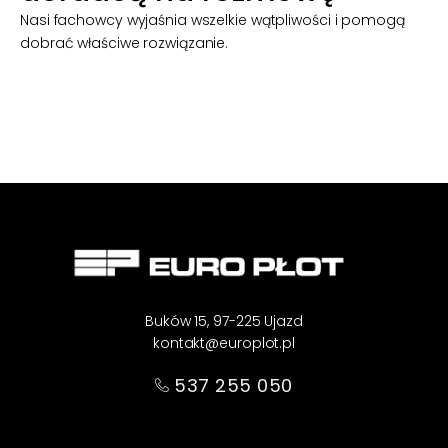
Nasi fachowcy wyjaśnia wszelkie wątpliwości i pomogą
dobrać właściwe rozwiązanie.
Skontaktuj się z naszym doradcą
Buków 15, 97-225 Ujazd
kontakt@europlot.pl
537 255 050