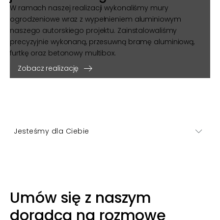
W ramach naszej realizacji wykonaliśmy mury
ogrodzeniowe wraz z wypełnieniem aluminiowym
naszego autorskiego projektu. Zainstalowaliśmy
precyzyjnie wykonaną, przesuwną bramę aluminiową,
furtkę oraz betonowy multibox.
Zobacz realizację
Jesteśmy dla Ciebie
Województwo łódzkie
Umów się z naszym
doradcą na rozmowę