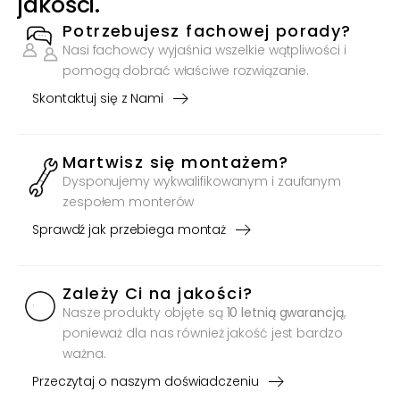
jakości.
"
Potrzebujesz fachowej porady?
Nasi fachowcy wyjaśnia wszelkie wątpliwości i
pomogą dobrać właściwe rozwiązanie.
Skontaktuj się z Nami
Martwisz się montażem?
Dysponujemy wykwalifikowanym i zaufanym
zespołem monterów
Sprawdź jak przebiega montaż
Zależy Ci na jakości?
Nasze produkty objęte są
10 letnią gwarancją
,
ponieważ dla nas również jakość jest bardzo
ważna.
Przeczytaj o naszym doświadczeniu