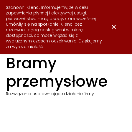
537 255 050
Szanowni Klienci. Informujemy, że w celu
zapewnienia płynnej i efektywnej usługi,
pierwszeństwo mają osoby, które wcześniej
umówiły się na spotkanie. Klienci bez
✕
rezerwacji będą obsługiwani w miarę
dostępności, co może wiązać się z
wydłużonym czasem oczekiwania. Dziękujemy
za wyrozumiałość
Bramy
przemysłowe
Rozwiązania usprawniające działanie firmy