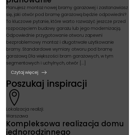
Planujesz montaż nowej bramy garażowej i zastanawiasz
się, jaki otwór pod bramę garażową będzie odpowiedni?
To kluczowe pytanie, które warto rozważyć jeszcze przed
rozpoczęciem budowy garażu lub jego modernizacją.
Odpowiednie przygotowanie otworu zapewni
bezproblemowy montaż i długotrwałe użytkowanie
bramy. Standardowe wymiary otworu pod bramę
garażową Dla większości bram garażowych, w tym
segmentowych i uchylnych, otwór […]
Czytaj więcej
Poszukaj inspiracji
Lokalizacja realizji:
Warszawa
Kompleksowa realizacja domu
jednorodzinnego