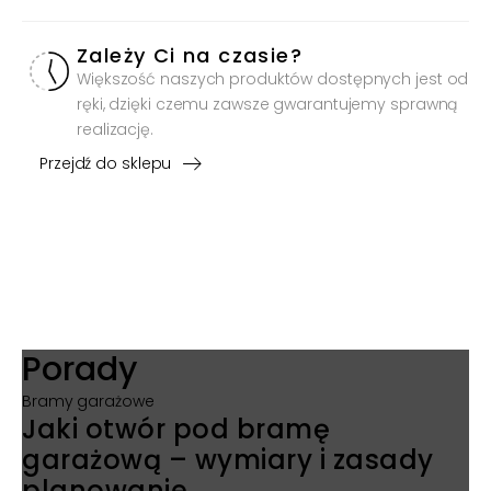
Zależy Ci na czasie?
Większość naszych produktów dostępnych jest od
ręki, dzięki czemu zawsze gwarantujemy sprawną
realizację.
Przejdź do sklepu
Porady
Bramy garażowe
Jaki otwór pod bramę
garażową – wymiary i zasady
planowanie