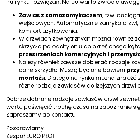
na rynku rozwiązań. Na co warto zwrócić uwagę
Zawias z samozamykaczem
, tzw. docią
wejściowych. Automatycznie zamyka drzwi,
komfort użytkowania.
W drzwiach zewnętrznych można również
skrzydło po odchyleniu do określonego kąt
przestrzeniach komercyjnych i przemys
Należy również zawsze dobierać rodzaje za
dane skrzydło. Muszą być one bowiem
przy
montażu
. Dlatego na rynku można znaleźć
różne rodzaje zawiasów do lżejszych drzwi 
Dobrze dobrane rodzaje zawiasów drzwi zewnętr
warto poświęcić trochę czasu na zapoznanie si
Zapraszamy do kontaktu
Pozdrawiamy
Zespół
EURO PŁOT