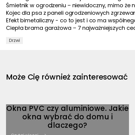
Śmietnik w ogrodzeniu – niewidoczny, mimo że na l
Kojec dla psa z paneli ogrodzeniowych zgrzewan
Efekt bimetaliczny - co to jest i co ma wspóln
Ciepła brama garażowa – 7 najważniejszych ce
Drzwi
Może Cię również zainteresować
Okna PVC czy aluminiowe. Jakie
okna wybrać do domu i
dlaczego?