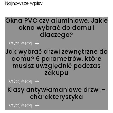
Najnowsze wpisy
Okna PVC czy aluminiowe. Jakie
okna wybrać do domu i
dlaczego?
Czytaj więcej
Jak wybrać drzwi zewnętrzne do
domu? 6 parametrów, które
musisz uwzględnić podczas
zakupu
Czytaj więcej
Klasy antywłamaniowe drzwi –
charakterystyka
Czytaj więcej