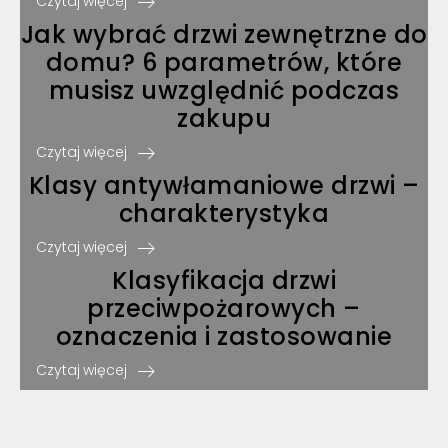
Czytaj więcej
Jak wybrać drzwi zewnętrzne do
domu? 6 parametrów, które
musisz uwzględnić podczas
zakupu
Czytaj więcej
Klasy antywłamaniowe drzwi –
charakterystyka
Czytaj więcej
Klasyfikacja drzwi
przeciwpożarowych –
oznaczenia i zastosowanie
Czytaj więcej