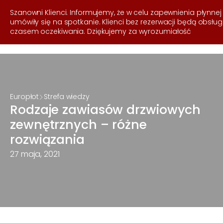
537 255 050
Szanowni Klienci. Informujemy, że w celu zapewnienia płynnej
umówiły się na spotkanie. Klienci bez rezerwacji będą obsł
czasem oczekiwania. Dziękujemy za wyrozumiałość
Europłot
Strefa wiedzy
Rodzaje zawiasów drzwiowych
zewnętrznych – różne
rozwiązania
27 maja, 2021