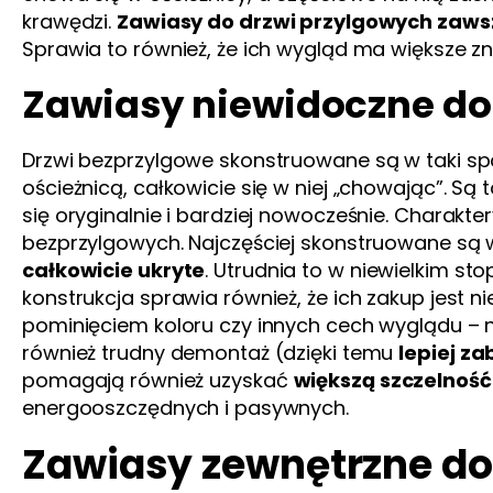
krawędzi.
Zawiasy do drzwi przylgowych zaws
Sprawia to również, że ich wygląd ma większe zn
Zawiasy niewidoczne do
Drzwi bezprzylgowe skonstruowane są w taki sp
ościeżnicą, całkowicie się w niej „chowając”. Są 
się oryginalnie i bardziej nowocześnie. Charakt
bezprzylgowych. Najczęściej skonstruowane są 
całkowicie ukryte
. Utrudnia to w niewielkim s
konstrukcja sprawia również, że ich zakup jest 
pominięciem koloru czy innych cech wyglądu – 
również trudny demontaż (dzięki temu
lepiej z
pomagają również uzyskać
większą szczelność
energooszczędnych i pasywnych.
Zawiasy zewnętrzne do