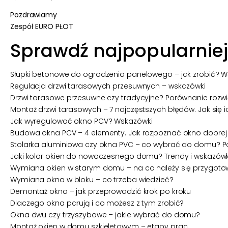
Pozdrawiamy
Zespół
EURO PŁOT
Sprawdź najpopularniej
Słupki betonowe do ogrodzenia panelowego – jak zrobić? 
Regulacja drzwi tarasowych przesuwnych – wskazówki
Drzwi tarasowe przesuwne czy tradycyjne? Porównanie rozw
Montaż drzwi tarasowych – 7 najczęstszych błędów. Jak się i
Jak wyregulować okno PCV? Wskazówki
Budowa okna PCV – 4 elementy. Jak rozpoznać okno dobrej 
Stolarka aluminiowa czy okna PVC – co wybrać do domu? P
Jaki kolor okien do nowoczesnego domu? Trendy i wskazówk
Wymiana okien w starym domu – na co należy się przygot
Wymiana okna w bloku – co trzeba wiedzieć?
Demontaż okna – jak przeprowadzić krok po kroku
Dlaczego okna parują i co możesz z tym zrobić?
Okna dwu czy trzyszybowe – jakie wybrać do domu?
Montaż okien w domu szkieletowym – etapy prac