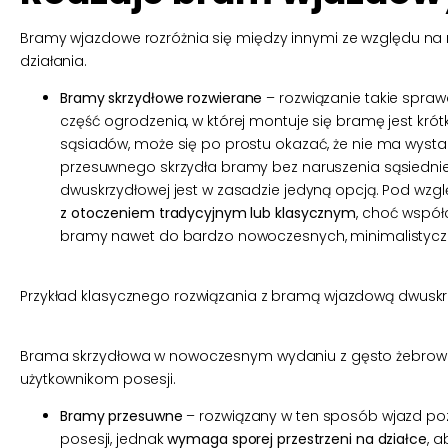
Bramy wjazdowe rozróżnia się między innymi ze względu na m
działania.
Bramy skrzydłowe
rozwierane
– rozwiązanie takie spraw
część ogrodzenia, w której montuje się bramę jest kró
sąsiadów, może się po prostu okazać, że nie ma wysta
przesuwnego skrzydła bramy bez naruszenia sąsiednie
dwuskrzydłowej jest w zasadzie jedyną opcją. Pod wz
z otoczeniem tradycyjnym lub klasycznym
, choć współ
bramy nawet do bardzo nowoczesnych, minimalistyczn
Przykład klasycznego rozwiązania z bramą wjazdową dwuskr
Brama skrzydłowa w nowoczesnym wydaniu z gęsto żebrow
użytkownikom posesji.
Bramy przesuwne
– rozwiązany w ten sposób wjazd p
posesji, jednak
wymaga sporej przestrzeni na działce
, 