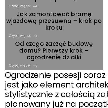
Czytaj więcej
Jak zamontować bramę
wjazdową przesuwną – krok po
kroku
Czytaj więcej
Od czego zacząć budowę
domu? Pierwszy krok –
ogrodzenie działki
Czytaj więcej
Ogrodzenie posesji coraz
jest jako element archite
stylistycznie z całością 
planowany już na początk