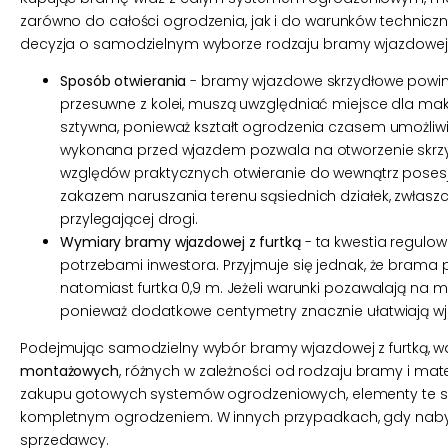
zarówno do całości ogrodzenia, jak i do warunków technicznyc
decyzja o samodzielnym wyborze rodzaju bramy wjazdowej na
Sposób otwierania
- bramy wjazdowe skrzydłowe powinn
przesuwne z kolei, muszą uwzględniać miejsce dla maks
sztywna, ponieważ kształt ogrodzenia czasem umożliwi
wykonana przed wjazdem pozwala na otworzenie skrzyd
względów praktycznych otwieranie do wewnątrz posesji 
zakazem naruszania terenu sąsiednich działek, zwłaszc
przylegającej drogi.
Wymiary bramy wjazdowej z furtką
- ta kwestia regulo
potrzebami inwestora. Przyjmuje się jednak, że brama 
natomiast furtka 0,9 m. Jeżeli warunki pozawalają na 
ponieważ dodatkowe centymetry znacznie ułatwiają wj
Podejmując samodzielny wybór bramy wjazdowej z furtką, w
montażowych
, różnych w zależności od rodzaju bramy i mate
zakupu gotowych systemów ogrodzeniowych, elementy te są
kompletnym ogrodzeniem. W innych przypadkach, gdy nabyw
sprzedawcy.