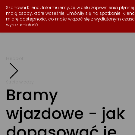
537 255 050
Szanowni Klienci. Informujemy, że w celu zapewnienia płynnej 
mają osoby, które wcześniej umówiły się na spotkanie. Klien
miarę dostępności, co może wiązać się z wydłużonym czase
wyrozumiałość
Europłot
Strefa wiedzy
Bramy
wjazdowe - jak
dopasować je