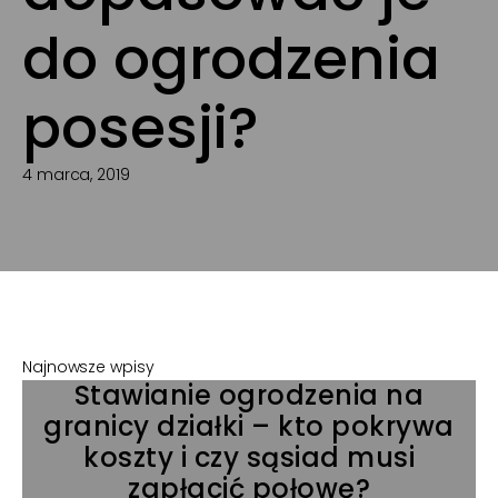
do ogrodzenia
posesji?
4 marca, 2019
Najnowsze wpisy
Stawianie ogrodzenia na
granicy działki – kto pokrywa
koszty i czy sąsiad musi
zapłacić połowę?