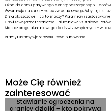
Okna do domu pasywnego a energooszczędnego – porów
Gwarancja na okna – na co zwracać uwagę, żeby się nie r
Drzwi płaszczowe – co to znaczy? Parametry i zastosowanie
Drzwi zewnętrzne techniczne – aluminiowe vs stalowe. Poró
Montaż progu aluminiowego do drzwi zewnętrznych – wska
Bramy
IIIII
Bramy wjazdowe
IIIII
Prawo budowlane
Może Cię również
zainteresować
Stawianie ogrodzenia na
granicy działki – kto pokrywa