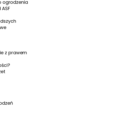
go ogrodzenia
d ASF
odszych
owe
ie z prawem
ości?
żet
rodzeń