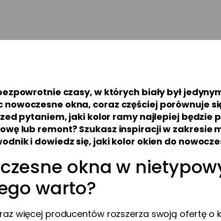
 bezpowrotnie czasy, w których biały był jedyny
 nowoczesne okna, coraz częściej porównuje się 
przed pytaniem, jaki kolor ramy najlepiej będzi
owę lub remont? Szukasz inspiracji w zakresie 
odnik i dowiedz się, jaki kolor okien do nowoc
zesne okna w nietypowy
ego warto?
az więcej producentów rozszerza swoją ofertę o ko