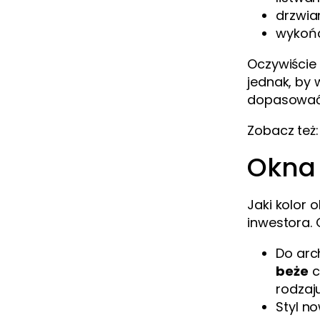
drzwia
wykońc
Oczywiście
jednak, by 
dopasować d
Zobacz też
Okna 
Jaki kolor 
inwestora.
Do arc
beże
c
rodzaj
Styl n