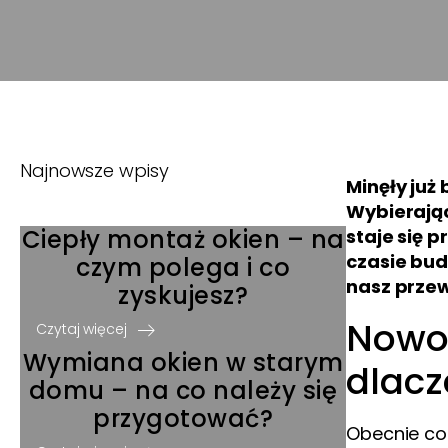
Najnowsze wpisy
Minęły już
Wybierając
Ciepły montaż okien – na
staje się 
czasie bud
czym polega i co
nasz przew
zyskujesz?
Nowoc
Czytaj więcej
Wymiana okien w starym
dlacz
domu – na co należy się
przygotować?
Obecnie cor