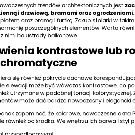
owoczesnych trendów architektonicznych jest
zac
kienną i drzwiową, bramami oraz ogrodzeniami
i z płotem oraz bramą i furtką. Zakup stolarki w tak
 harmonię poszczególnych elementów. Warto równi
z nimi balustrady balkonowe.
wienia kontrastowe lub r
chromatyczne
iera się również pokrycie dachowe korespondujące
e elewacji może być wówczas kontrastowe, co pozw
ież utrzymane w podobnej tonacji kolorystycznej. 
entów może dać bardzo nowoczesny i elegancki e
jednak zapominać, że kolorowe, nowoczesne okna P
le również od środka. We wnętrzu ich barwa i sty
mi przypodłogowymi,