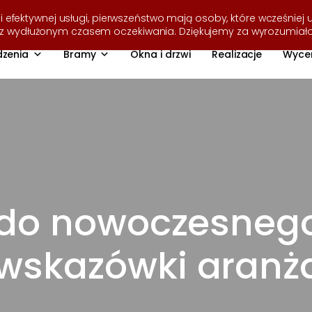
i efektywnej usługi, pierwszeństwo mają osoby, które wcześniej u
ę z wydłużonym czasem oczekiwania. Dziękujemy za wyrozumiał
zenia
Bramy
Okna i drzwi
Realizacje
Wyce
n do nowoczesneg
 wskazówki aranż