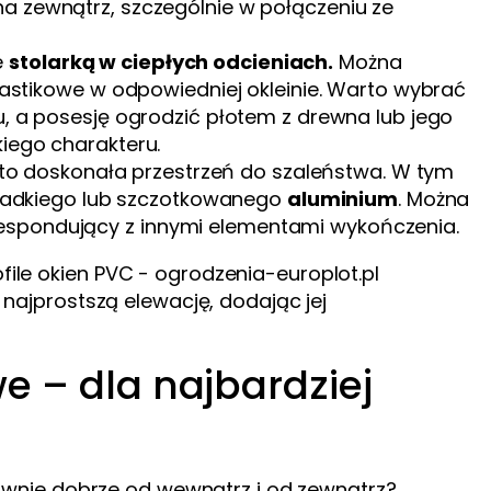
ę na zewnątrz, szczególnie w połączeniu ze
e
stolarką w ciepłych odcieniach.
Można
astikowe w odpowiedniej okleinie. Warto wybrać
 a posesję ogrodzić płotem z drewna lub jego
skiego charakteru.
to doskonała przestrzeń do szaleństwa. W tym
ładkiego lub szczotkowanego
aluminium
. Można
orespondujący z innymi elementami wykończenia.
najprostszą elewację, dodając jej
 – dla najbardziej
wnie dobrze od wewnątrz i od zewnątrz?