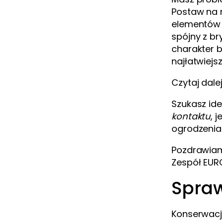
Postaw na
elementów w
spójny z b
charakter b
najłatwiej
Czytaj dale
Szukasz id
kontaktu
, 
ogrodzenia 
Pozdrawia
Zespół
EUR
Spraw
Konserwacj