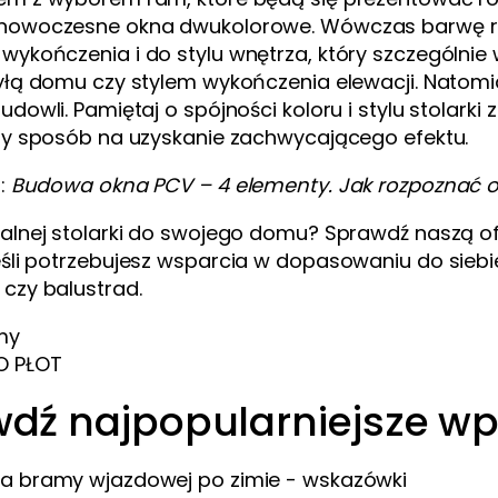
 nowoczesne okna dwukolorowe. Wówczas barwę 
ykończenia i do stylu wnętrza, który szczególnie
ryłą domu czy stylem wykończenia elewacji. Natom
udowli. Pamiętaj o spójności koloru i stylu stolark
szy sposób na uzyskanie zachwycającego efektu.
j:
Budowa okna PCV – 4 elementy. Jak rozpoznać ok
ealnej stolarki do swojego domu? Sprawdź naszą o
jeśli potrzebujesz wsparcia w dopasowaniu do sieb
czy balustrad.
my
O PŁOT
dź najpopularniejsze wp
a bramy wjazdowej po zimie - wskazówki