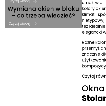
Czytaj więcej
umożliwia i
Wymiana okien w bloku
kolory okie
klimat i sp
– co trzeba wiedzieć?
nietypowy, 
Czytaj więcej
też idealn
elegancki w
Różne kolor
przemyślan
znacznie dł
użytkowani
kompozycyj
Czytaj równ
Okna 
Stola