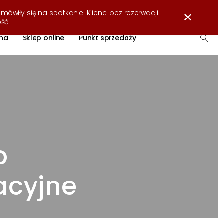
Strefa wiedzy
O firmie
Współpraca
Kontakt
mówiły się na spotkanie. Klienci bez rezerwacji
✕
ość
na
Sklep online
Punkt sprzedaży
o
acyjne