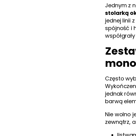
Jednym z n
stolarką o
jednej lini
spójność i
współgrały 
Zesta
mono
Często wyb
Wykończeni
jednak równ
barwą elem
Nie wolno 
zewnątrz, a
listwa