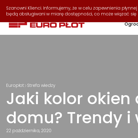
537 255 050
Szanowni Klienci. Informujemy, że w celu zapewnienia płynnej 
będą obsługiwani w miarę dostępności, co może wiązać si
Ogrod
Europłot
Strefa wiedzy
Jaki kolor okie
domu? Trendy i
22 października, 2020