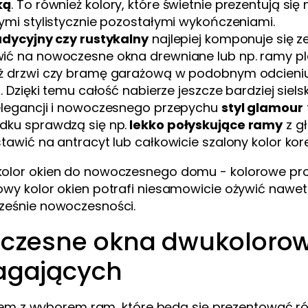
ką
. To również kolory, które świetnie prezentują si
nymi stylistycznie pozostałymi wykończeniami.
adycyjny czy rustykalny
najlepiej komponuje się z
ić na nowoczesne okna drewniane lub np. ramy pl
ż drzwi czy bramę garażową w podobnym odcieniu,
i. Dzięki temu całość nabierze jeszcze bardziej siel
elegancji i nowoczesnego przepychu
styl glamour
dku sprawdzą się np.
lekko połyskujące ramy
z g
stawić na antracyt lub całkowicie szalony kolor k
owy kolor okien potrafi niesamowicie ożywić nawet 
ześnie nowoczesności.
zesne okna dwukolorowe
gających
em z wyborem ram, które będą się prezentować ró