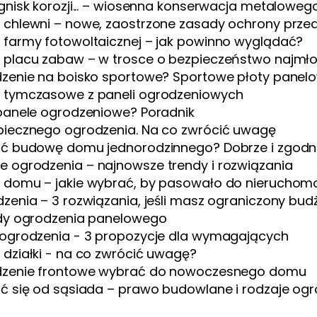
gnisk korozji... – wiosenna konserwacja metalowe
 chlewni – nowe, zaostrzone zasady ochrony prze
 farmy fotowoltaicznej – jak powinno wyglądać?
 placu zabaw – w trosce o bezpieczeństwo najmł
dzenie na boisko sportowe? Sportowe płoty panel
 tymczasowe z paneli ogrodzeniowych
 panele ogrodzeniowe? Poradnik
piecznego ogrodzenia. Na co zwrócić uwagę
ić budowę domu jednorodzinnego? Dobrze i zgodn
 ogrodzenia – najnowsze trendy i rozwiązania
 domu – jakie wybrać, by pasowało do nieruchom
zenia – 3 rozwiązania, jeśli masz ograniczony bud
ady ogrodzenia panelowego
 ogrodzenia - 3 propozycje dla wymagających
działki - na co zwrócić uwagę?
dzenie frontowe wybrać do nowoczesnego domu
ić się od sąsiada – prawo budowlane i rodzaje og