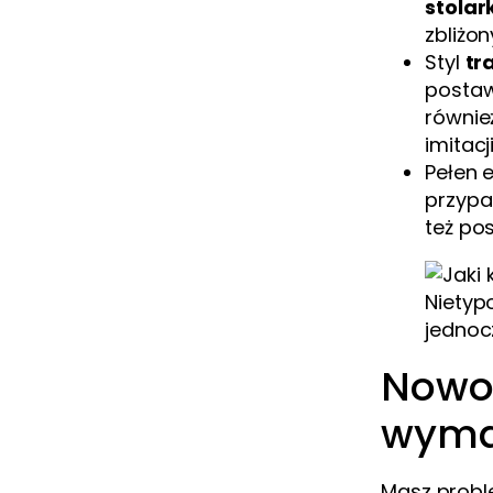
stolar
zbliżo
Styl
tr
postaw
równie
imitacj
Pełen 
przypa
też po
Nietyp
jednoc
Nowoc
wyma
Masz probl