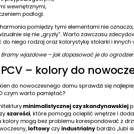
mi wewnętrznymi,
zeniem podłogi.
 harmonia pomiędzy tymi elementami nie oznacza,
wizualnie się nie „gryzły”. Warto zawczasu zdecydo
o niego rodzaj oraz kolorystykę stolarki i innych
:
Bramy wjazdowe – jak dopasować je do ogrodzeni
PCV – kolory do nowocz
okien do nowoczesnego domu sprawdzi się najlepiej? 
 O czym warto pamiętać?
hitektury
minimalistycznej czy skandynawskiej
p
zy
szarości
, które pomogą ocieplić wnętrze i dod
u kolory mogą bez problemu korespondować z drz
owoczesny,
loftowy
czy
industrialny
bardzo „lubi s