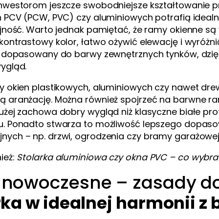
nwestorom jeszcze swobodniejsze kształtowanie pr
n PCV (PCW, PVC) czy aluminiowych potrafią idealn
ójność. Warto jednak pamiętać, że ramy okienne s
kontrastowy kolor, łatwo ożywić elewację i wyróżn
ie dopasowany do barwy zewnętrznych tynków, dzi
ygląd.
y okien plastikowych, aluminiowych czy nawet dre
ą aranżację. Można również spojrzeć na barwne ram
użej zachowa dobry wygląd niż klasyczne białe prof
u. Ponadto stwarza to możliwość lepszego dopaso
nych – np. drzwi, ogrodzenia czy bramy garażowej
ież:
Stolarka aluminiowa czy okna PVC – co wybr
nowoczesne – zasady dobo
rka w idealnej harmonii z