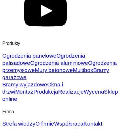
Produkty
Ogrodzenia panelowe
Ogrodzenia
palisadowe
Ogrodzenia aluminiowe
Ogrodzenia
przemysłowe
Mury betonowe
Multibox
Bramy
garażowe
Bramy wyjazdowe
Okna i
drzwi
Montaż
Produkcja
Realizacje
Wycena
Sklep
online
Firma
Strefa wiedzy
O firmie
Współpraca
Kontakt