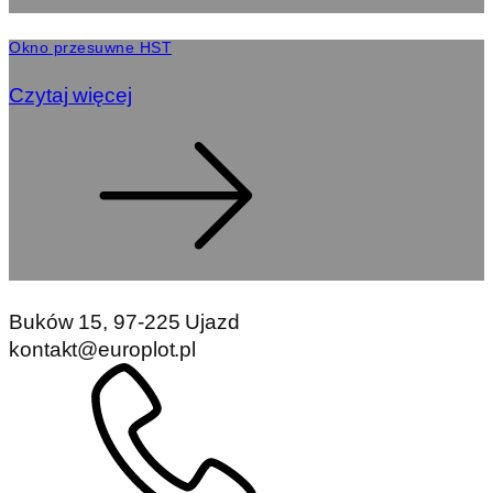
Okno przesuwne HST
Czytaj więcej
Buków 15, 97-225 Ujazd
kontakt@europlot.pl