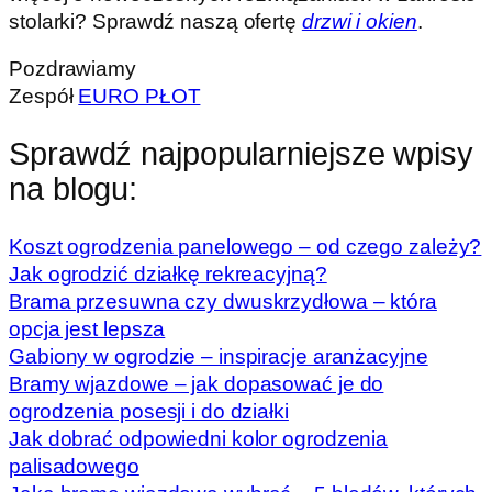
stolarki? Sprawdź naszą ofertę
d
rzwi i ok
ien
.
Pozdrawiamy
Zespół
EURO PŁOT
Sprawdź najpopularniejsze wpisy
na blogu:
Koszt ogrodzenia panelowego – od czego zależy?
Jak ogrodzić działkę rekreacyjną?
Brama przesuwna czy dwuskrzydłowa – która
opcja jest lepsza
Gabiony w ogrodzie – inspiracje aranżacyjne
Bramy wjazdowe – jak dopasować je do
ogrodzenia posesji i do działki
Jak dobrać odpowiedni kolor ogrodzenia
palisadowego