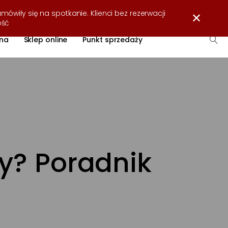
Strefa wiedzy
O firmie
Współpraca
Kontakt
mówiły się na spotkanie. Klienci bez rezerwacji
✕
ość
na
Sklep online
Punkt sprzedaży
y? Poradnik