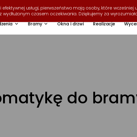
i efektywnej usługi, pierwszeństwo mają osoby, które wcześniej u
ę z wydłużonym czasem oczekiwania. Dziękujemy za wyrozumiał
zenia
Bramy
Okna i drzwi
Realizacje
Wyce
omatykę do bram