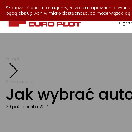
537 255 050
Szanowni Klienci. Informujemy, że w celu zapewnienia płynnej 
będą obsługiwani w miarę dostępności, co może wiązać si
Ogrod
Europłot
Strefa wiedzy
Jak wybrać aut
29 października, 2017