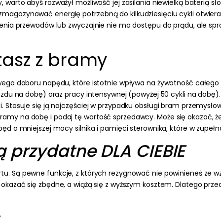
 warto abyś rozważył możliwość jej zasilania niewielką baterią
agazynować energię potrzebną do kilkudziesięciu cykli otwieran
nia przewodów lub zwyczajnie nie ma dostępu do prądu, ale spraw
stasz z bramy
iwego doboru napędu, które istotnie wpływa na żywotność całe
zdu na dobę) oraz pracy intensywnej (powyżej 50 cykli na dobę).
 Stosuje się ją najczęściej w przypadku obsługi bram przemysło
 z bramy na dobę i podaj tę wartość sprzedawcy
. Może się okazać,
d o mniejszej mocy silnika i pamięci sterownika, które w zupeł
ą przydatne DLA CIEBIE
rtu.
Są pewne funkcje, z których rezygnować nie powinieneś ze 
 okazać się zbędne, a wiążą się z wyższym kosztem. Dlatego prz
: