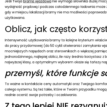
Jeśli Twoja
brama wjazdowa
nie wymaga siłownika dużej mocy,
wydajność prądową i podczas całodziennego ładownia może zm
gdy w miejscu lokalizacji bramy nie ma możliwości poprowadze
użytkowana.
Oblicz, jak często korzy
Intensywność użytkowania bramy to kolejne kryterium właśc
do pracy przydomowej (do 50 cykli otwierania i zamykania wja
mocniejszych napędach oraz sterownikach o większej pamięci.
jednorodzinnego, najlepiej oblicz, ile razy średnio korzystasz
najwyższej klasy, a optymalnym wyborem okaże się tańszy napę
przemyśl, które funkcje s
To ważne w kontekście ceny automatyki oraz Twojego komfo
całego systemu.
Są też takie, które w Twoim przypadku mogą
realnie ocenić swoje potrzeby i oczekiwania.
Z tego lepiej NIE rezygnuj