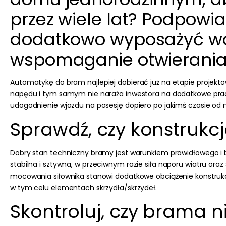
przez wiele lat? Podpow
dodatkowo wyposażyć wc
wspomaganie otwierania 
Automatykę do bram
najlepiej dobierać już na etapie projek
napędu i tym samym nie naraża inwestora na dodatkowe prace 
udogodnienie wjazdu na posesję dopiero po jakimś czasie o
Sprawdź, czy konstrukcj
Dobry stan techniczny bramy jest warunkiem prawidłowego i
stabilna i sztywna
, w przeciwnym razie siła naporu wiatru or
mocowania siłownika stanowi dodatkowe obciążenie konstruk
w tym celu elementach skrzydła/skrzydeł.
Skontroluj, czy brama n