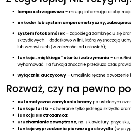
lampa ostrzegawcza
– mruga, informując osoby znajdu
enkoder lub system amperometryczny, zabezpiec
system fotokomórek
– zapobiega zamknięciu się bram
skrzydłowych – dodatkowo w linii, którą wyznaczają uch
lub wznowi ruch (w zależności od ustawień);
funkcja „miękkiego” startu i zatrzymania
– umożliwi
wyhamować. Ta funkcja znacznie przedłuża czas prawid
wyłącznik kluczykowy
– umożliwia ręczne otworzenie b
Rozważ, czy na pewno po
automatyczne zamykanie bramy
po ustalonym czas
funkcja furtki
– otwieranie tylko jednego skrzydła br
funkcja elektrozamka
;
uruchamianie zewnętrzne
, np. z klawiatury, przycisk
funkcja wyprzedzania pierwszego skrzydła
(w przyp