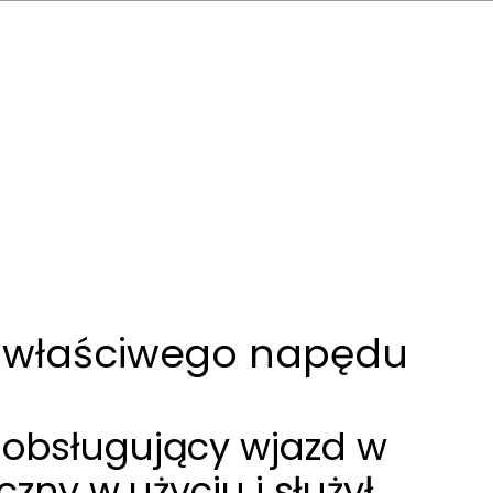
ór właściwego napędu
 obsługujący wjazd w
ny w użyciu i służył