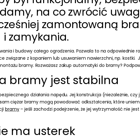
iadamy, na co zwrócić uwa
ześniej zamontowaną bra
i zamykania.
towania i budowy całego ogrodzenia. Pozwala to na odpowiednie r
związane z kopaniem lub usuwaniem nawierzchni, np. kostki. Jed
d montażu bramy. Rozważasz zakup automatyki do bramy? Podpow
a bramy jest stabilna
 bezpiecznego działania napędu
.
Jej konstrukcja
(niezależnie, czy
az sam ciężar bramy mogą powodować odkształcenia, które uniem
cji
bramy
– jeśli zachodzi podejrzenie, że jej wytrzymałość nie
ie ma usterek