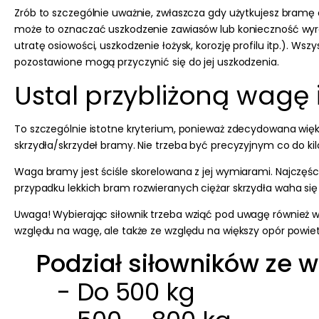
Zrób to szczególnie uważnie, zwłaszcza gdy użytkujesz bramę od
może to oznaczać uszkodzenie zawiasów lub konieczność wy
utratę osiowości, uszkodzenie łożysk, korozję profilu itp.).
Wszys
pozostawione mogą przyczynić się do jej uszkodzenia.
Ustal przybliżoną wagę
To szczególnie istotne kryterium, ponieważ zdecydowana wi
skrzydła/skrzydeł bramy. Nie trzeba być precyzyjnym co do kilog
Waga bramy jest ściśle skorelowana z jej wymiarami.
Najczęśc
przypadku
lekkich bram rozwieranych
ciężar skrzydła waha się
Uwaga!
Wybierając siłownik trzeba wziąć pod uwagę również wy
względu na wagę, ale także ze względu na większy opór powietr
Podział siłowników ze
- Do 500 kg