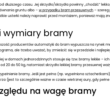
 dłuższego czasu. Jej skrzydło/skrzydła powinny „chodzić” lekko, b
równania gruntu albo –
w przypadku bram przesuwnych
– szereg
tkie usterki należy naprawić przed montażem, ponieważ mają z
 i wymiary bramy
ększość producentów automatyki do bram wypuszcza na rynek mo
rama, ale trzeba uważać, by zmieścić się w przedziale i najlepiej 
iej
w domach jednorodzinnych stosuje się tzw. bramy lekkie
– ich
 od 20 do 50 kg
, natomiast
skrzydło lekkiej bramy przesuwnej waży
pełnienie bramy. Jeśli jest pełna (np. wypełniona sztachetkami)
za (jest to szczególnie ważne w czasie wietrznej aury, gdy pełne 
 względu na wagę bramy