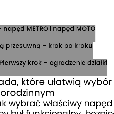
– napęd METRO i napęd MOTO
 przesuwną – krok po kroku
erwszy krok – ogrodzenie działki
rada, które ułatwią wyb
norodzinnym
ak wybrać właściwy napęd
 był funkcjonalny, bezpiecz