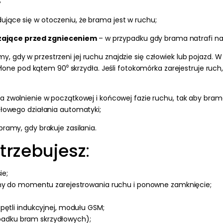
jące się w otoczeniu, że brama jest w ruchu;
zające przed zgnieceniem
– w przypadku gdy brama natrafi na 
y, gdy w przestrzeni jej ruchu znajdzie się człowiek lub pojazd.
ylone pod kątem 90⁰ skrzydła. Jeśli fotokomórka zarejestruje ru
a zwolnienie w początkowej i końcowej fazie ruchu, tak aby bra
łowego działania automatyki;
ramy, gdy brakuje zasilania.
trzebujesz
:
ie;
amy do momentu zarejestrowania ruchu i ponowne zamknięcie;
u, pętli indukcyjnej, modułu GSM;
adku bram skrzydłowych);