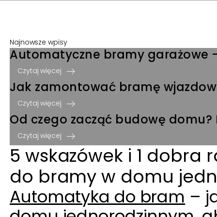
Najnowsze wpisy
Automatyczne bramy garażowe 
Czytaj więcej
Jak zamontować bramę wjazdową
Czytaj więcej
Od czego zacząć budowę domu? Pi
Czytaj więcej
5 wskazówek i 1 dobra 
do bramy w domu jed
Automatyka do bram
– j
domu jednorodzinnym, aby