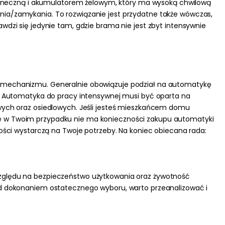
 słoneczną i akumulatorem żelowym, który ma wysoką chwilową
ia/zamykania. To rozwiązanie jest przydatne także wówczas,
dzi się jedynie tam, gdzie brama nie jest zbyt intensywnie
go mechanizmu.
Generalnie obowiązuje podział na automatykę
Automatyka do pracy intensywnej musi być oparta na
wych oraz osiedlowych.
Jeśli jesteś mieszkańcem domu
 że w Twoim przypadku nie ma konieczności zakupu automatyki
ności wystarczą na Twoje potrzeby.
Na koniec obiecana rada:
względu na bezpieczeństwo użytkowania oraz żywotność
ed dokonaniem ostatecznego wyboru, warto przeanalizować i