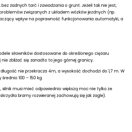
ez żadnych tarć i zawadzania o grunt. Jeżeli tak nie jest,
 problemów związanych z układem wózków jezdnych (np.
naczący wpływ na poprawność funkcjonowania automatyki, a
dele siłowników dostosowane do określonego ciężaru
nie zbliżać się zanadto to jego górnej granicy.
 długość nie przekracza 4m, a wysokość dochodzi do 1,7 m. W
 średnio 100 – 150 kg
.
, silnik musi mieć odpowiednio większą moc nie tylko ze
skrzydła bramy rozwieranej zachowują się jak żagle).