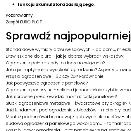
funkcja akumulatora zasilającego
.
Pozdrawiamy
Zespół
EURO PŁOT
Sprawdź najpopularniej
Standardowe wymiary drzwi wejściowych – do domu, mieszk
Drzwi szklane do biura – jak je dobrze wybrać? Wskazówki
Ogrodzenie pełne – kiedy to dobre rozwiązanie?
Jaka jest optymalna wysokość ogrodzenia? Aspekty prawne, 
Przęsło ogrodzeniowe – 3D czy 2D? Porównanie
Jak podwyższyć ogrodzenie panelowe?
Ogrodzenie posesyjne - solidne i jednocześnie szybkie w m
Jak sprawnie przeprowadzić montaż furtki panelowej?
Słupki ogrodzeniowe metalowe – kwadratowe czy okrągłe? Kt
Jaki fundament pod ogrodzenie z bloczków – materiały, bud
Montaż podmurówki betonowej z gotowych elementów – etap
Budowa ogrodzenia panelowego wokół domu – formalności, ś
Koszt budowy ogrodzenia – płot panelowy vs palisadowy. Z