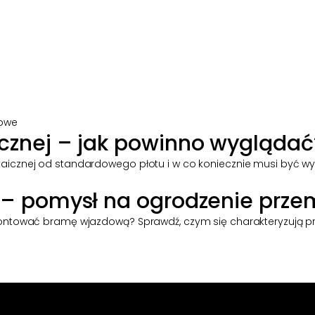
łowe
icznej – jak powinno wyglądać
taicznej od standardowego płotu i w co koniecznie musi być w
 – pomysł na ogrodzenie prze
zamontować bramę wjazdową? Sprawdź, czym się charakteryzują