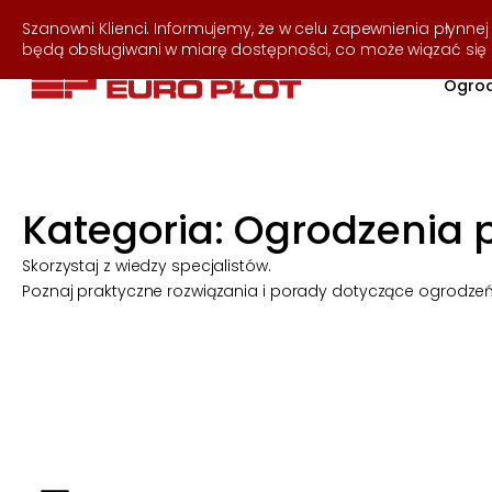
537 255 050
Szanowni Klienci. Informujemy, że w celu zapewnienia płynnej 
będą obsługiwani w miarę dostępności, co może wiązać si
Ogrod
Kategoria:
Ogrodzenia 
Skorzystaj z wiedzy specjalistów.
Poznaj praktyczne rozwiązania i porady dotyczące ogrodzeń, 