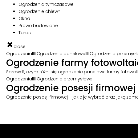
Ogrodzenia tymczasowe
Ogrodzenie chlewni
Okna
Prawo budowlane
Taras
close
Ogrodzenia
IIIII
Ogrodzenia panelowe
IIIII
Ogrodzenia przemys
Ogrodzenie farmy fotowolta
Sprawdź, czym różni się ogrodzenie panelowe farmy fotowol
Ogrodzenia
IIIII
Ogrodzenia przemysłowe
Ogrodzenie posesji firmowej
Ogrodzenie posesji firmowej - jakie je wybrać oraz jaką 