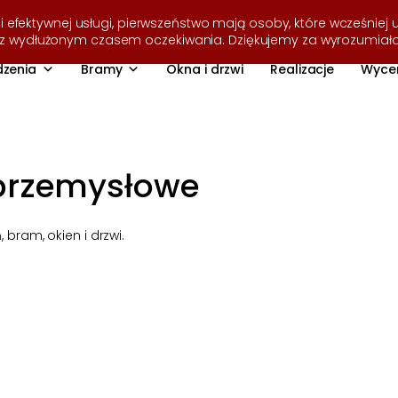
i efektywnej usługi, pierwszeństwo mają osoby, które wcześniej u
ę z wydłużonym czasem oczekiwania. Dziękujemy za wyrozumiał
zenia
Bramy
Okna i drzwi
Realizacje
Wyce
przemysłowe
bram, okien i drzwi.