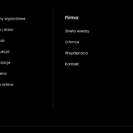
Firma
my wyjazdowe
 i drzwi
Strefa wiedzy
taż
O firmie
ukcja
Współpraca
izacje
Kontakt
ena
p online