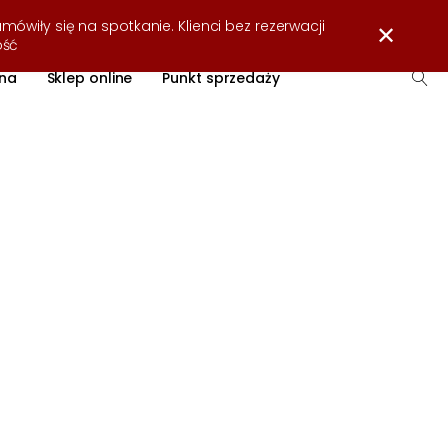
Strefa wiedzy
O firmie
Współpraca
Kontakt
mówiły się na spotkanie. Klienci bez rezerwacji
✕
ość
na
Sklep online
Punkt sprzedaży