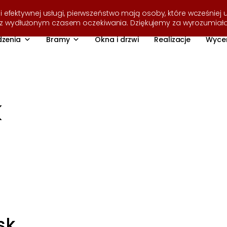
i efektywnej usługi, pierwszeństwo mają osoby, które wcześniej u
ę z wydłużonym czasem oczekiwania. Dziękujemy za wyrozumiał
zenia
Bramy
Okna i drzwi
Realizacje
Wyce
k
sk