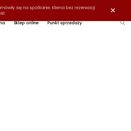
Strefa wiedzy
O firmie
Współpraca
Kontakt
mówiły się na spotkanie. Klienci bez rezerwacji
✕
ość
na
Sklep online
Punkt sprzedaży